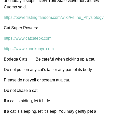
and today it stops,” New York State Governor Andrew
Cuomo said.
https://powerlisting.fandom.com/wiki/Feline_Physiology
Cat Super Powers:
https://www.catcafebk.com
https://www.konekonyc.com
Bodega Cats
Be careful when picking up a cat.
Do not pull on any cat’s tail or any part of its body.
Please do not yell or scream at a cat.
Do not chase a cat.
If a cat is hiding, let it hide.
If a cat is sleeping, let it sleep. You may gently pet a