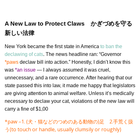
A New Law to Protect Claws かぎづめを守る
新しい法律
New York became the first state in America
to ban the
declawing of cats
. The news headline ran: “Governor
*paws
declaw bill into action.” Honestly, I didn’t know this
was
*an issue
— I always assumed it was cruel,
unnecessary, and a rare occurrence. After hearing that our
state passed this into law, it made me happy that legislators
are giving attention to animal welfare. Unless it’s medically
necessary to declaw your cat, violations of the new law will
carry a fine of $1,00
*paw –1. (犬・猫などのつめのある動物の)足 2.手荒く扱
う(to touch or handle, usually clumsily or roughly)