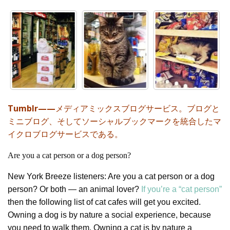
Tumblr——
メディアミックスブログサービス。ブログと
ミニブログ、そしてソーシャルブックマークを統合したマ
イクロブログサービスである。
Are you a cat person or a dog person?
New York Breeze listeners: Are you a cat person or a dog
person? Or both — an animal lover?
If you’re a “cat person”
then the following list of cat cafes will get you excited.
Owning a dog is by nature a social experience, because
you need to walk them. Owning a cat is by nature a