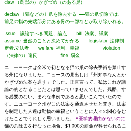
claw （鳥獣の）かぎづめ（のある足)
declaw 〔猫などの〕爪を除去する —-猫の爪切除では、
前足の指の先端部分にある骨の一部などが取り除かれる。
issue 議論すべき問題、論点 bill 法案、議案
assume 当然のことと決めてかかる legislator 法律制
定者,立法者 welfare 福利、幸福 violation
（法律の）違反 fine 罰金
ニューヨークは全米で初となる猫の爪の除去手術を禁止す
る州になりました。ニュースの見出しは「州知事なんとか
かぎづめ法案を通す」でした。正直言って、私はこれが
議
論の的となることだとは
思っていませんでした。残酷、す
る必要のない、まれな事例であると思いこんでいたので
す。ニューヨーク州がこの法案を通過させたと聞き、法案
を制定した人達は動物の幸福ということに人々の関心をむ
けたことでうれしく思
いました
。
*医学的理由がないのに
猫の爪除去を行なった場合、$1,000の罰金が科せられるこ