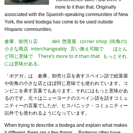
more to it than that. Originally
associated with the Spanish-speaking communities of New
York, the word bodega has come to be used outside
Hispanic communities.
倉庫、卸売り店 deli 惣菜屋 corner shop (街角の)
小さな商店 interchangeably 言い換え可能で ほとん
ど同じ意味で There’s more to it than that. もっとそれ
には意味がある。
「ボデガ」は 倉庫、卸売り店を表すスペイン語で総菜屋
や街角の小さな店とほぼ同じ意味でも使われています。コ
ンビニを表す言葉でもあります。それにはもっと意味があ
るのです。元々はニューヨークのスペイン語を話すコミュ
ニティーの言葉でしたが、ヒスパニック・コミュニティー
以外でも使われるようになっています。
When trying to describe a bodega and explain what makes
it different, there are a few things… Bodegas often have