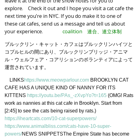
leave it at the end of the show notes for you to
explore. Check it out and I hope you visit a cat cafe the
next time you’re in NYC. If you do make it to one of
these cat cafes, send us a message and tell us about
your experience.
coalition 連合、連立体制
ブルックリン・キャット・カフェはブルックリンハイツと
コブルヒルの間にあり、ブルックリンブリッジ・アニマ
ル・ウェルフェア・コアリションのボランティアによって
運営されています。
LINKS
https://www.meowparlour.com
BROOKLYN CAT
CAFE HAS A UNIQUE KIND OF NANNY FOR ITS
KITTENS
https://youtu.be/PAs_-zXvpYo?t=165
(OMG! Rats
work as nannies at this cat cafe in Brooklyn. Start from
[2:45] to see the cats being raised by rats.)
https://iheartcats.com/10-cat-superpowers/
https://www.animalbliss.com/cats-have-10-super-
powers/
NEWS SNIPPETSThe Empire State has become