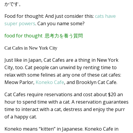
かです。
Food for thought: And just consider this:
cats have
super powers
. Can you name some?
food for thought 思考力を養う質問
Cat Cafes in New York City
Just like in Japan, Cat Cafes are a thing in New York
City, too. Cat people can unwind by renting time to
relax with some felines at any one of these cat cafes:
Meow Parlor,
Koneko Cafe
, and Brooklyn Cat Cafe.
Cat Cafes require reservations and cost about $20 an
hour to spend time with a cat. A reservation guarantees
time to interact with a cat, destress and enjoy the purr
of a happy cat.
Koneko means “kitten” in Japanese. Koneko Cafe in