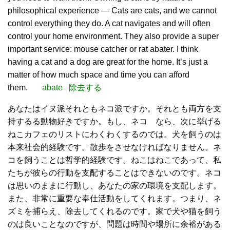
philosophical experience — Cats are cats, and we cannot
control everything they do. A cat navigates and will often
control your home environment. They also provide a super
important service: mouse catcher or rat abater. I think
having a cat and a dog are great for the home. It’s just a
matter of how much space and time you can afford
them.
abate 除去する
あなたはイヌ派それともネコ派ですか。それとも両方を支
持するる動物好きですか。もし、ネコ なら、次に挙げる
ねこカフェのリストにわくわくするのでは。犬を飼うのは
本来社会的経験です。散歩をさせなければなりません。ネ
コを飼うことは哲学的経験です。ねこはねこであって、私
たちが彼らの行動を支配することはできないのです。ネコ
は思いのままに行動し、あなたの家の環境を支配します。
また、非常に重要な奉仕活動をしてくれます。つまり、ネ
ズミを捕らえ、除去してくれるのです。家で犬や猫を飼う
のは良いことなのですが、問題は時間や場所に余裕がある