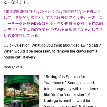
とになります。
*米国猫獣医師協会はひっかくのは猫の自然な振る舞いと
して、選択的な措置としての爪除去に強く反発。一方、ニ
ューヨーク州獣医師会は免疫不全や糖尿病を抱える猫の飼
い主にとっては猫の安楽死に代わる選択肢になるとして爪
切除を支持している。
Quick Question: What do you think about declawing cats?
When would it be necessary to remove the claws from a
house cat? If ever?
Bodega cats
“
Bodega
” is Spanish for
“warehouse.” Bodega is used
interchangeably with other terms
like ‘deli’ or ‘corner store’. A
bodega
is another word for
‘convenience store’. But there’s