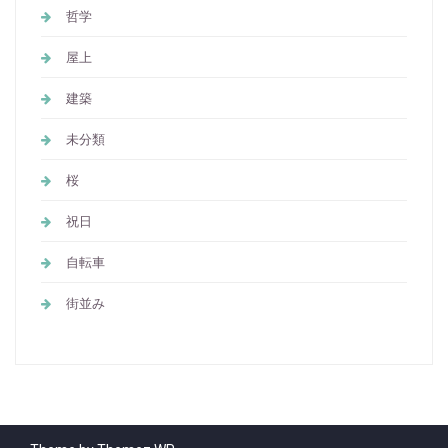
哲学
屋上
建築
未分類
桜
祝日
自転車
街並み