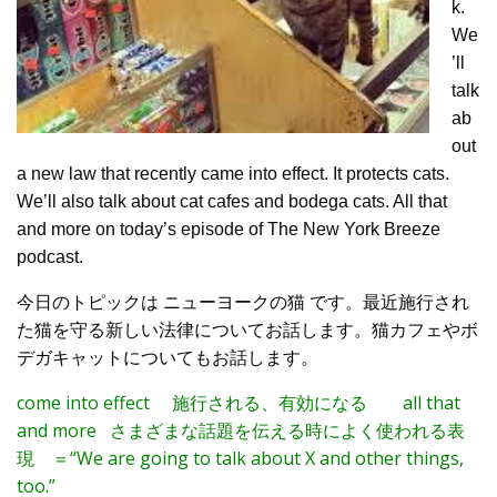
k.
We
’ll
talk
ab
out
a new law that recently came into effect. It protects cats.
We’ll also talk about cat cafes and bodega cats. All that
and more on today’s episode of The New York Breeze
podcast.
今日のトピックは ニューヨークの猫 です。最近施行され
た猫を守る新しい法律についてお話します。猫カフェやボ
デガキャットについてもお話します。
come into effect 施行される、有効になる all that
and more さまざまな話題を伝える時によく使われる表
現 ＝
“We are going to talk about X and other things,
too.”