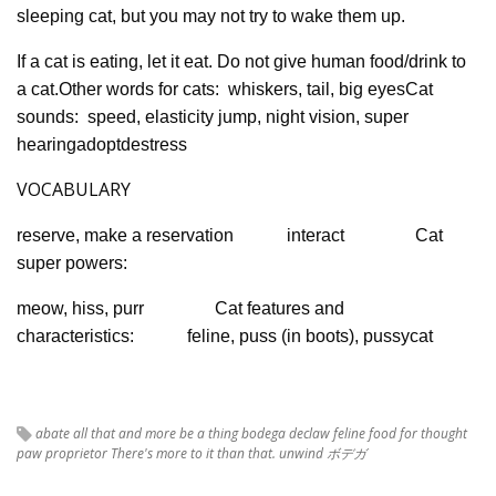
sleeping cat, but you may not try to wake them up.
If a cat is eating, let it eat. Do not give human food/drink to
a cat.Other words for cats: whiskers, tail, big eyesCat
sounds: speed, elasticity jump, night vision, super
hearingadoptdestress
VOCABULARY
reserve, make a reservation
interact
Cat
super powers:
meow, hiss, purr
Cat features and
characteristics:
feline, puss (in boots), pussycat
abate
all that and more
be a thing
bodega
declaw
feline
food for thought
paw
proprietor
There's more to it than that.
unwind
ボデガ