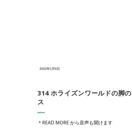
New York Breeze !
読むPodcast 英語リスニング強化 英語プレゼン、ビジ
スにも役立ちます。
2022年1月6日
314 ホライズンワールドの
ス
＊READ MORE から音声も聞けます